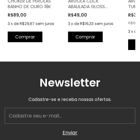
CHOKER DE PÉROLAS
ARGOLA CLICK
ARGO
BANHO DE OURO 18K
ABAULADA GLOSS
TURM
BANHO DE OURO 18K
OURO
R$89,00
R$49,00
R$39
R$69,
3
x
de
R$29,67
sem juros
3
x
de
R$16,33
sem juros
3
x
de
Newsletter
Cadastre-se e receba nossas ofertas.